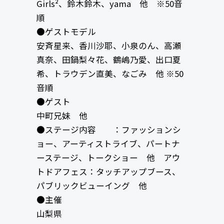
Girls²、鈴木鈴木、yama 他 ※50音
順
●ゲストモデル
安斉星来、香川沙耶、小泉のん、高瀬
真奈、田鍋梨々花、鶴嶋乃愛、出口夏
希、トラウデン直美、なごみ 他 ※50
音順
●ゲスト
中町兄妹 他
●ステージ内容 ：ファッションシ
ョー、アーティストライブ、パートナ
ーステージ、トークショー 他 アウ
トドアフェス：タッチアップブース、
パブリックビューイング 他
●主催
山梨県