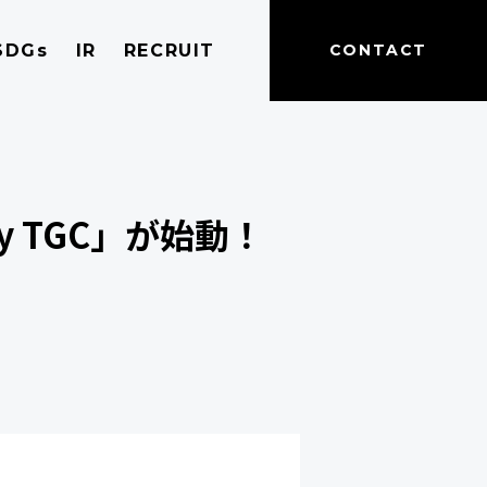
SDGs
IR
RECRUIT
CONTACT
by TGC」が始動！